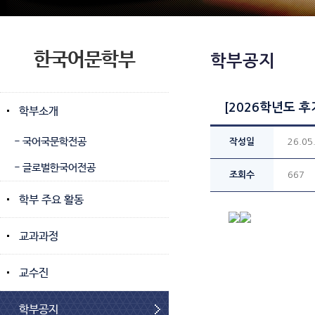
한국어문학부
학부공지
[2026학년도 
학부소개
- 국어국문학전공
작성일
26.05
- 글로벌한국어전공
조회수
667
학부 주요 활동
교과과정
교수진
학부공지