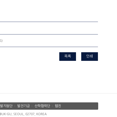
8)
목록
인쇄
발지원단
발전기금
산학협력단
웹진
K-GU, SEOUL, 02707, KOREA