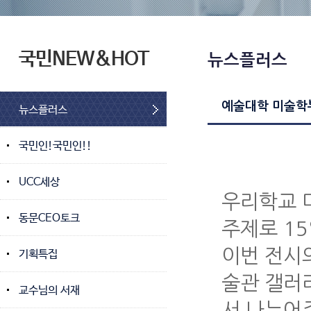
국민NEW&HOT
뉴스플러스
예술대학 미술학
뉴스플러스
국민인!국민인!!
UCC세상
우리학교 미
동문CEO토크
주제로 1
이번 전시
기획특집
술관 갤러
교수님의 서재
서 나누어