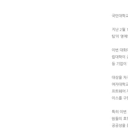
국민대학교
지난 2월
팀’이 영
이번 대회
립대학이 
등 기업이
대상을 차
여자대학교
프트웨어 
이스를 구
특히 이번
원들의 호
공공성을 