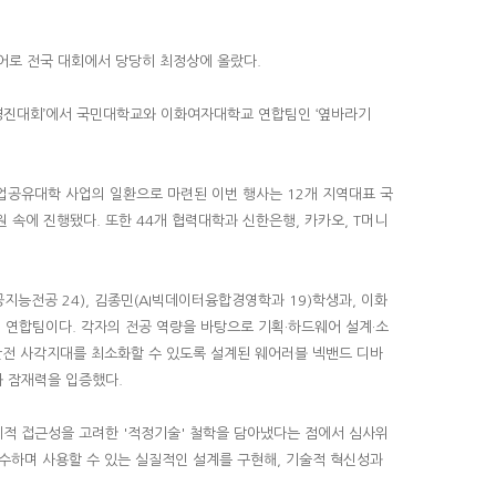
어로 전국 대회에서 당당히 최정상에 올랐다.
업경진대회’에서 국민대학교와 이화여자대학교 연합팀인 ‘옆바라기
창업공유대학 사업의 일환으로 마련된 이번 행사는 12개 지역대표 국
속에 진행됐다. 또한 44개 협력대학과 신한은행, 카카오, T머니
지능전공 24), 김종민(AI빅데이터융합경영학과 19)학생과, 이화
 연합팀이다. 각자의 전공 역량을 바탕으로 기획·하드웨어 설계·소
안전 사각지대를 최소화할 수 있도록 설계된 웨어러블 넥밴드 디바
화 잠재력을 입증했다.
제적 접근성을 고려한 '적정기술' 철학을 담아냈다는 점에서 심사위
수하며 사용할 수 있는 실질적인 설계를 구현해, 기술적 혁신성과