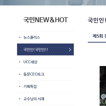
국민NEW&HOT
국민인!
제5회 
뉴스플러스
국민인!국민인!!
UCC세상
동문CEO토크
기획특집
교수님의 서재