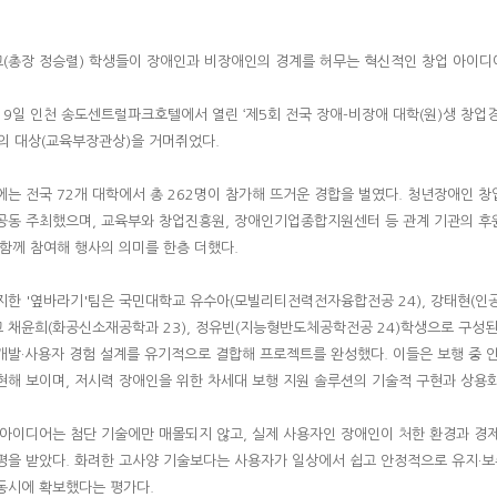
(총장 정승렬) 학생들이 장애인과 비장애인의 경계를 허무는 혁신적인 창업 아이디
 19일 인천 송도센트럴파크호텔에서 열린 ‘제5회 전국 장애-비장애 대학(원)생 창
예의 대상(교육부장관상)을 거머쥐었다.
에는 전국 72개 대학에서 총 262명이 참가해 뜨거운 경합을 벌였다. 청년장애인 
공동 주최했으며, 교육부와 창업진흥원, 장애인기업종합지원센터 등 관계 기관의 후원 
 함께 참여해 행사의 의미를 한층 더했다.
지한 '옆바라기'팀은 국민대학교 유수아(모빌리티전력전자융합전공 24), 강태현(인공
 채윤희(화공신소재공학과 23), 정유빈(지능형반도체공학전공 24)학생으로 구성된
개발·사용자 경험 설계를 유기적으로 결합해 프로젝트를 완성했다. 이들은 보행 중 
현해 보이며, 저시력 장애인을 위한 차세대 보행 지원 솔루션의 기술적 구현과 상용
 아이디어는 첨단 기술에만 매몰되지 않고, 실제 사용자인 장애인이 처한 환경과 경
평을 받았다. 화려한 고사양 기술보다는 사용자가 일상에서 쉽고 안정적으로 유지·보
동시에 확보했다는 평가다.