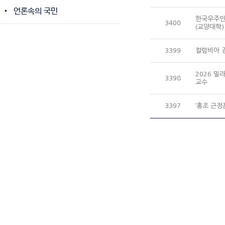
언론속의 국민
한국우주인연
3400
(교양대학)
3399
컬럼비아 경
2026 밀
3398
교수
3397
‘홍조 근정