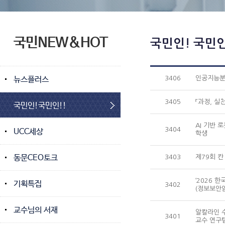
국민NEW&HOT
국민인! 국민인
뉴스플러스
3406
인공지능분야
3405
『과정, 실
국민인!국민인!!
AI 기반 
3404
UCC세상
학생
동문CEO토크
3403
제79회 칸
‘2026 
기획특집
3402
(정보보안암
교수님의 서재
알칼라인 수
3401
교수 연구