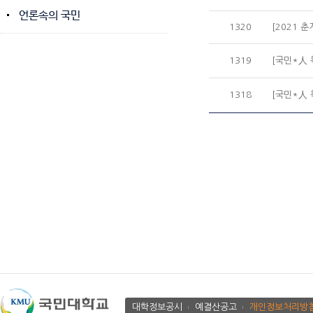
언론속의 국민
1320
[2021 춘
1319
[국민*人 
1318
[국민*人 
대학정보공시
예결산공고
개인정보처리방