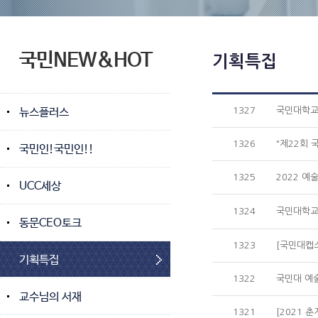
국민NEW&HOT
기획특집
뉴스플러스
1327
국민대학교 제
1326
"제22회
국민인!국민인!!
1325
2022 
UCC세상
1324
국민대학교 
동문CEO토크
1323
[국민대캡
기획특집
1322
국민대 예
교수님의 서재
1321
[2021 