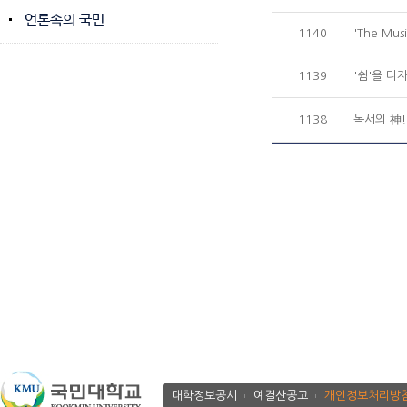
언론속의 국민
1140
'The Mu
1139
'쉼'을 디
1138
독서의 神!
대학정보공시
예결산공고
개인정보처리방