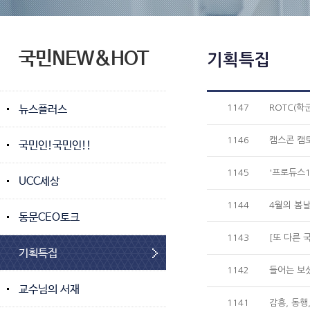
국민NEW&HOT
기획특집
뉴스플러스
1147
ROTC(학
1146
캠스콘 캠
국민인!국민인!!
1145
'프로듀스1
UCC세상
1144
4월의 봄날
동문CEO토크
1143
[또 다른 
기획특집
1142
들어는 보
교수님의 서재
1141
감흥, 동