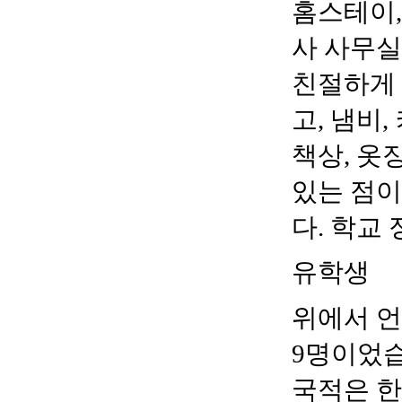
홈스테이
사 사무실
친절하게
고
,
냄비
,
책상
,
옷
있는 점이
다
.
학교 
유학생
위에서 
9
명이었
국적은 