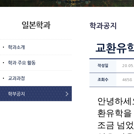
일본학과
학과공지
교환유학
학과소개
학과 주요 활동
작성일
20.05
교과과정
조회수
4658
학부공지
안녕하세
환유학을
조금 넘었