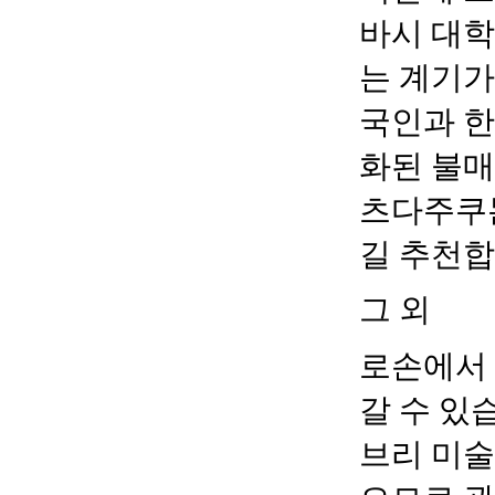
바시 대학
는 계기
국인과 
화된 불매
츠다주쿠
길 추천
그 외
로손에서
갈 수 있
브리 미