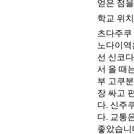
얻은 점
학교 위치
츠다주쿠
노다이역
선 신코
서 올 때
부 고쿠
장 싸고 
다
.
신주
다
.
교통은
좋았습니