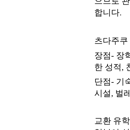
으므로 
합니다
.
츠다주쿠
장점
-
장
한 성적
,
단점
-
기
시설
,
벌
교환 유학