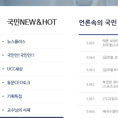
국민NEW&HOT
언론속의 국민
뉴스플러스
때론 보상이
5365
최우열(스
국민인!국민인!!
5364
[글로벌 포
UCC세상
5363
[글로벌포커
동문CEO토크
복잡한 장비
5362
(스포츠교
기획특집
5361
[기고]임도
교수님의 서재
5360
베네수엘라 