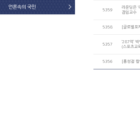
언론속의 국민
라운딩은 ‘
5359
겸임교수
5358
[글로벌포커
‘287억’ 
5357
(스포츠교
5356
[홍성걸 칼