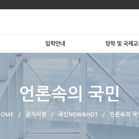
입학안내
장학 및 국제교
언론속의 국민
HOME
/
공지사항
/
국민NEW&HOT
/
언론속의 국