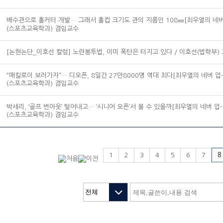
배수관으로 홀커터 개발… 그래서 홀컵 크기도 관의 지름인 108㎜[최우열의 네버 
(스포츠교육학과) 겸임교수
[논현논단_이호선 칼럼] 노란봉투법, 이미 폭탄은 터지고 있다 / 이호선(법학부)
“매킬로이 보러가자”… 디오픈, 8일간 27만8000명 역대 최다[최우열의 네버 업-
(스포츠교육학과) 겸임교수
박세리, ‘골프 번아웃’ 털어내고… ‘시니어 오픈’서 볼 수 있을까[최우열의 네버 업-
(스포츠교육학과) 겸임교수
1
2
3
4
5
6
7
8