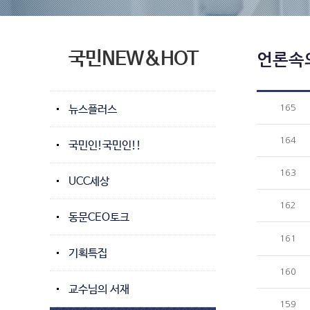
국민NEW&HOT
언론속
뉴스플러스
165
164
국민인!국민인!!
163
UCC세상
162
동문CEO토크
161
기획특집
160
교수님의 서재
159