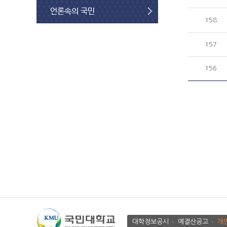
언론속의 국민
158
157
156
대학정보공시
예결산공고
개