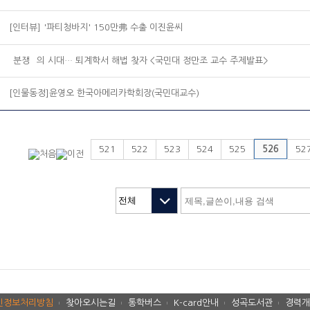
[인터뷰] '파티청바지' 150만弗 수출 이진윤씨
`분쟁` 의 시대… 퇴계학서 해법 찾자 <국민대 정만조 교수 주제발표>
[인물동정]윤영오 한국아메리카학회장(국민대교수)
521
522
523
524
525
526
52
인정보처리방침
찾아오시는길
통학버스
K-card안내
성곡도서관
경력개