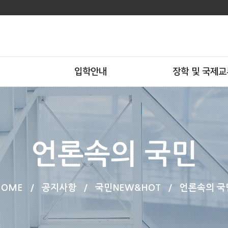
입학안내
장학 및 국제교
언론속의 국민
HOME
/
공지사항
/
국민NEW&HOT
/
언론속의 국