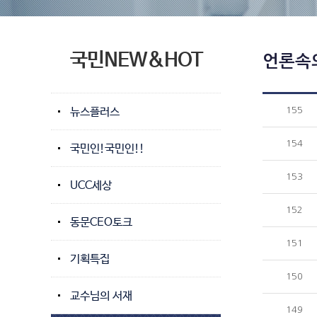
국민NEW&HOT
언론속
뉴스플러스
155
154
국민인!국민인!!
153
UCC세상
152
동문CEO토크
151
기획특집
150
교수님의 서재
149