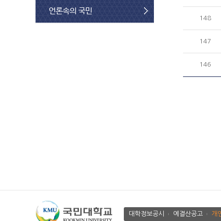
언론속의 국민
148
147
146
대학정보공시
예결산공고
개