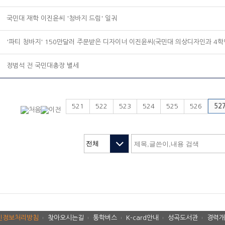
국민대 재학 이진윤씨 '청바지 드림' 일궈
'파티 청바지' 150만달러 주문받은 디자이너 이진윤씨(국민대 의상디자인과 4학년
정범석 전 국민대총장 별세
521
522
523
524
525
526
52
인정보처리방침
찾아오시는길
통학버스
K-card안내
성곡도서관
경력개