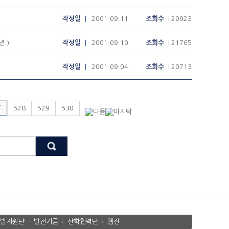
작성일
2001.09.11
조회수
20923
 )
작성일
2001.09.10
조회수
21765
작성일
2001.09.04
조회수
20713
7
528
529
530
발지원단
발전기금
산학협력단
웹진