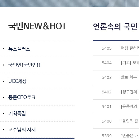
국민NEW&HOT
언론속의 국민
뉴스플러스
5405
퍼팅 잘하려
5404
[기고] 오
국민인!국민인!!
5403
발로 치는 
UCC세상
5402
[정구민의 
동문CEO토크
5401
[윤종영의 
기획특집
5400
“올림픽·월
교수님의 서재
5399
“연습은 내